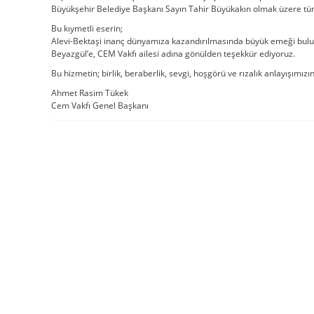
Büyükşehir Belediye Başkanı Sayın Tahir Büyükakın olmak üzere tüm 
Bu kıymetli eserin;
Alevi-Bektaşi inanç dünyamıza kazandırılmasında büyük emeği bulu
Beyazgül’e, CEM Vakfı ailesi adına gönülden teşekkür ediyoruz.
Bu hizmetin; birlik, beraberlik, sevgi, hoşgörü ve rızalık anlayışımı
Ahmet Rasim Tükek
Cem Vakfı Genel Başkanı