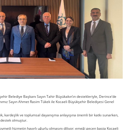
kşehir Belediye Başkanı Sayın Tahir Büyükakın’ın destekleriyle, Derince’de
nımız Sayın Ahmet Rasim Tükek ile Kocaeli Büyükşehir Belediyesi Genel
lik, kardeşlik ve toplumsal dayanışma anlayışına önemli bir katkı sunarken,
r destek olmuştur.
ymetli hizmetin hayırlı uğurlu olmasını diliyor; emeği geçen başta Kocaeli