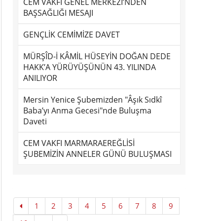
CEM VAKFI GENEL MERKEZİ’NDEN
BAŞSAĞLIĞI MESAJI
GENÇLİK CEMİMİZE DAVET
MÜRŞÎD-İ KÂMİL HÜSEYİN DOĞAN DEDE
HAKK’A YÜRÜYÜŞÜNÜN 43. YILINDA
ANILIYOR
Mersin Yenice Şubemizden "Âşık Sıdkî
Baba’yı Anma Gecesi"nde Buluşma
Daveti
CEM VAKFI MARMARAEREĞLİSİ
ŞUBEMİZİN ANNELER GÜNÜ BULUŞMASI
1
2
3
4
5
6
7
8
9