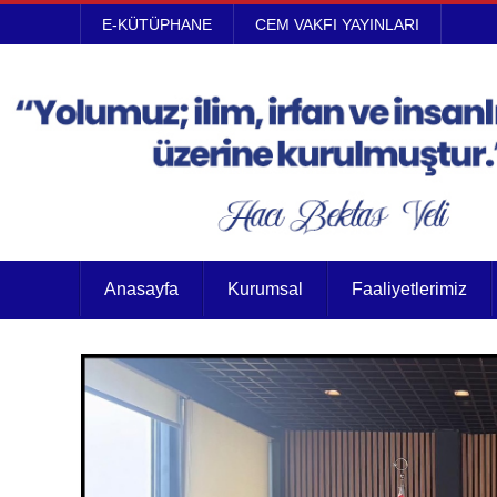
E-KÜTÜPHANE
CEM VAKFI YAYINLARI
Anasayfa
Kurumsal
Faaliyetlerimiz