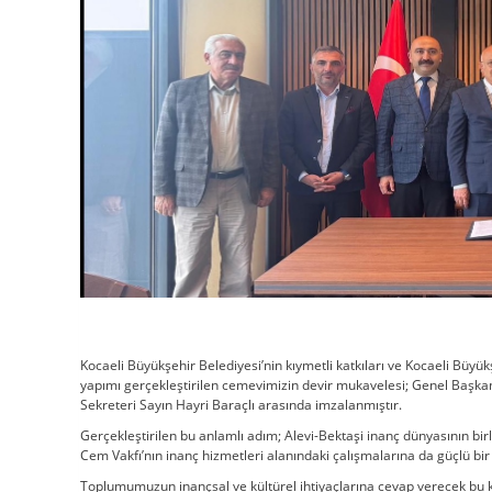
Kocaeli Büyükşehir Belediyesi’nin kıymetli katkıları ve Kocaeli Büyü
yapımı gerçekleştirilen cemevimizin devir mukavelesi; Genel Başka
Sekreteri Sayın Hayri Baraçlı arasında imzalanmıştır.
Gerçekleştirilen bu anlamlı adım; Alevi-Bektaşi inanç dünyasının bir
Cem Vakfı’nın inanç hizmetleri alanındaki çalışmalarına da güçlü bi
Toplumumuzun inançsal ve kültürel ihtiyaçlarına cevap verecek bu kı