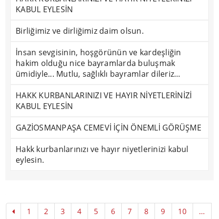
KABUL EYLESİN
Birliğimiz ve dirliğimiz daim olsun.
İnsan sevgisinin, hoşgörünün ve kardeşliğin
hakim olduğu nice bayramlarda buluşmak
ümidiyle... Mutlu, sağlıklı bayramlar dileriz…
HAKK KURBANLARINIZI VE HAYIR NİYETLERİNİZİ
KABUL EYLESİN
GAZİOSMANPAŞA CEMEVİ İÇİN ÖNEMLİ GÖRÜŞME
Hakk kurbanlarınızı ve hayır niyetlerinizi kabul
eylesin.
1
2
3
4
5
6
7
8
9
10
...