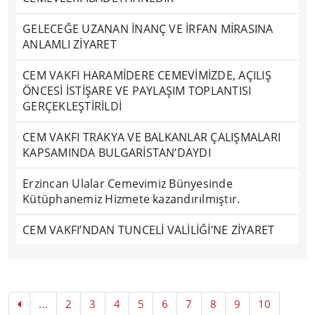
GELECEĞE UZANAN İNANÇ VE İRFAN MİRASINA
ANLAMLI ZİYARET
CEM VAKFI HARAMİDERE CEMEVİMİZDE, AÇILIŞ
ÖNCESİ İSTİŞARE VE PAYLAŞIM TOPLANTISI
GERÇEKLEŞTİRİLDİ
CEM VAKFI TRAKYA VE BALKANLAR ÇALIŞMALARI
KAPSAMINDA BULGARİSTAN’DAYDI
Erzincan Ulalar Cemevimiz Bünyesinde
Kütüphanemiz Hizmete kazandırılmıştır.
CEM VAKFI’NDAN TUNCELİ VALİLİĞİ’NE ZİYARET
...
2
3
4
5
6
7
8
9
10