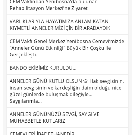
CEM Vakfından Yenibosna‘da bulunan
Rehabilitasyon Merkezi’ne Ziyaret
VARLIKLARIYLA HAYATIMIZA ANLAM KATAN
KIYMETLİ ANNELERİMİZ İÇİN BİR ARADAYDIK
CEM Vakfı Genel Merkez Yenibosna Cemevi’mizde
“Anneler Günü Etkinliği” Büyük Bir Çoşku ile
Gerçekleşti.
BANDO EKİBİMİZ KURULDU…
ANNELER GÜNÜ KUTLU OLSUN 🌸 Hak sevgisinin,
insan sevgisinin ve kardeşliğin daim olduğu nice
güzel günlerde buluşmak dileğiyle…
Saygılarımla…
ANNELER GÜNÜNÜZÜ SEVGİ, SAYGI VE
MUHABBETLE KUTLARIZ
CEMEVLERİ İBADETHANEDİR