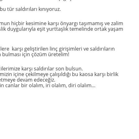
u tür saldırıları kınıyoruz.
umun hiçbir kesimine karşı önyargı taşımamış ve zalim
lik duygularıyla eşit yurttaşlık temelinde ortak yaşam
 karşı geliştirilen linç girişimleri ve saldırıların
on bulması için çözüm üretelim!
erimize karşı saldırılar son bulsun.
n içine çekilmeye çalışıldığı bu kaosa karşı birlik
y etmeye devam edeceğiz.
n canlar bir olalım, iri olalım, diri olalım…