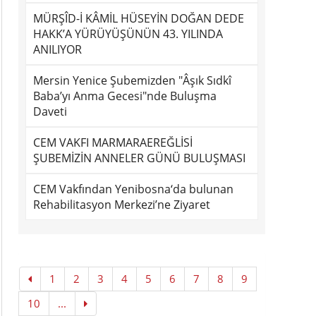
MÜRŞÎD-İ KÂMİL HÜSEYİN DOĞAN DEDE
HAKK’A YÜRÜYÜŞÜNÜN 43. YILINDA
ANILIYOR
Mersin Yenice Şubemizden "Âşık Sıdkî
Baba’yı Anma Gecesi"nde Buluşma
Daveti
CEM VAKFI MARMARAEREĞLİSİ
ŞUBEMİZİN ANNELER GÜNÜ BULUŞMASI
CEM Vakfından Yenibosna‘da bulunan
Rehabilitasyon Merkezi’ne Ziyaret
1
2
3
4
5
6
7
8
9
10
...