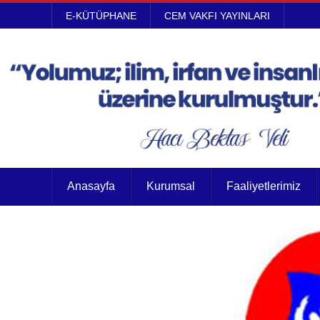
E-KÜTÜPHANE
CEM VAKFI YAYINLARI
Anasayfa
Kurumsal
Faaliyetlerimiz