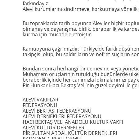
farkındayız.
Alevi kurumlarını sindirmeye, korkutmaya yönelik b
Bu topraklarda tarih boyunca Aleviler hiçbir topl
olmamış ve dayanışma, birlik, beraberlik ve kardeş
kurma için mücadele etmiştir.
Kamuoyuna çağrımızdır; Türkiye’de farklı düşünenlere
takipçisi olup, bu saldırıların ve nefret suçların s
Bundan sonra herhangi bir cemevine veya yöneticil
Muharrem oruçlarının tutulduğu bugünlerde ülkemizi
beraberlik içinde her canımızla lokmalarımızı pa
Pir Hünkar Hacı Bektaş Veli’nin güzel deyimi ile geli
ALEVİ VAKIFLARI
FEDERASYONU
ALEVİ BEKTAŞİ FEDERASYONU
ALEVİ DERNEKLERİ FEDERASYONU
HACI BEKTAŞ VELİ ANADOLU KÜLTÜR VAKFI
ALEVİ KÜLTÜR DERNEKLERİ
PİR SULTAN ABDAL KÜLTÜR DERNEKLERI
KARADENIZ PLATFORMU