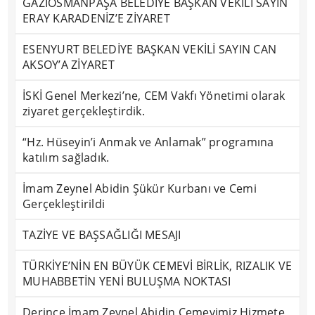
GAZİOSMANPAŞA BELEDİYE BAŞKAN VEKİLİ SAYIN
ERAY KARADENİZ’E ZİYARET
ESENYURT BELEDİYE BAŞKAN VEKİLİ SAYIN CAN
AKSOY’A ZİYARET
İSKİ Genel Merkezi’ne, CEM Vakfı Yönetimi olarak
ziyaret gerçekleştirdik.
“Hz. Hüseyin’i Anmak ve Anlamak” programına
katılım sağladık.
İmam Zeynel Abidin Şükür Kurbanı ve Cemi
Gerçekleştirildi
TAZİYE VE BAŞSAĞLIĞI MESAJI
TÜRKİYE’NİN EN BÜYÜK CEMEVİ BİRLİK, RIZALIK VE
MUHABBETİN YENİ BULUŞMA NOKTASI
Derince İmam Zeynel Abidin Cemevimiz Hizmete