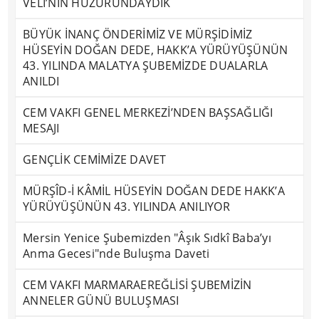
VELİ’NİN HUZURUNDAYDIK
BÜYÜK İNANÇ ÖNDERİMİZ VE MÜRŞİDİMİZ
HÜSEYİN DOĞAN DEDE, HAKK’A YÜRÜYÜŞÜNÜN
43. YILINDA MALATYA ŞUBEMİZDE DUALARLA
ANILDI
CEM VAKFI GENEL MERKEZİ’NDEN BAŞSAĞLIĞI
MESAJI
GENÇLİK CEMİMİZE DAVET
MÜRŞÎD-İ KÂMİL HÜSEYİN DOĞAN DEDE HAKK’A
YÜRÜYÜŞÜNÜN 43. YILINDA ANILIYOR
Mersin Yenice Şubemizden "Âşık Sıdkî Baba’yı
Anma Gecesi"nde Buluşma Daveti
CEM VAKFI MARMARAEREĞLİSİ ŞUBEMİZİN
ANNELER GÜNÜ BULUŞMASI