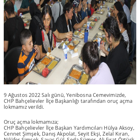
9 Ağustos 2022 Salı günü, Yenibosna Cemevimizde,
CHP Bahçelievler İlçe Başkanlığı tarafından oruç açma
lokmamız verildi.
Oruç açma lokmamıza;
CHP Bahçelievler İlçe Başkan Yardımcıları Hülya Aksoy,
Cennet Şimşek, Danış Akpolat, Seyit Ekşi, Zelal Kıran,
Nilüfer Şimşek, Savaş Gül, Seda Sümer, Ali Fırat Öztürk,