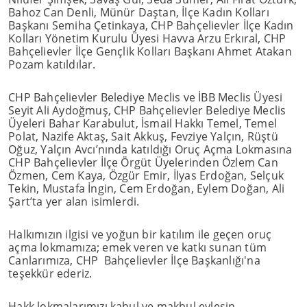
Bahoz Can Denli, Münür Daştan, İlçe Kadın Kolları
Başkanı Semiha Çetinkaya, CHP Bahçelievler İlçe Kadın
Kolları Yönetim Kurulu Üyesi Havva Arzu Erkıral, CHP
Bahçelievler İlçe Gençlik Kolları Başkanı Ahmet Atakan
Pozam katıldılar.
CHP Bahçelievler Belediye Meclis ve İBB Meclis Üyesi
Seyit Ali Aydoğmuş, CHP Bahçelievler Belediye Meclis
Üyeleri Bahar Karabulut, İsmail Hakkı Temel, Temel
Polat, Nazife Aktaş, Sait Akkuş, Fevziye Yalçın, Rüştü
Oğuz, Yalçın Avcı’nında katıldığı Oruç Açma Lokmasına
CHP Bahçelievler İlçe Örgüt Üyelerinden Özlem Can
Özmen, Cem Kaya, Özgür Emir, İlyas Erdoğan, Selçuk
Tekin, Mustafa İngin, Cem Erdoğan, Eylem Doğan, Ali
Şart’ta yer alan isimlerdi.
Halkımızın ilgisi ve yoğun bir katılım ile geçen oruç
açma lokmamıza; emek veren ve katkı sunan tüm
Canlarımıza, CHP Bahçelievler İlçe Başkanlığı'na
teşekkür ederiz.
Hakk lokmalarımızı kabul ve makbul eylesin.