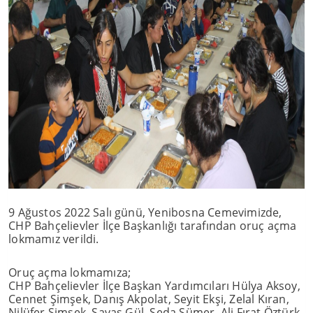
9 Ağustos 2022 Salı günü, Yenibosna Cemevimizde,
CHP Bahçelievler İlçe Başkanlığı tarafından oruç açma
lokmamız verildi.
Oruç açma lokmamıza;
CHP Bahçelievler İlçe Başkan Yardımcıları Hülya Aksoy,
Cennet Şimşek, Danış Akpolat, Seyit Ekşi, Zelal Kıran,
Nilüfer Şimşek, Savaş Gül, Seda Sümer, Ali Fırat Öztürk,