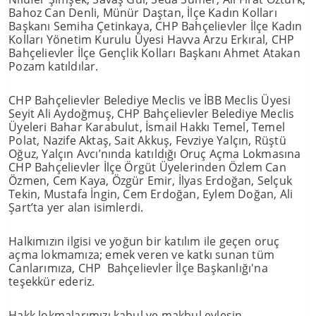
Bahoz Can Denli, Münür Daştan, İlçe Kadın Kolları
Başkanı Semiha Çetinkaya, CHP Bahçelievler İlçe Kadın
Kolları Yönetim Kurulu Üyesi Havva Arzu Erkıral, CHP
Bahçelievler İlçe Gençlik Kolları Başkanı Ahmet Atakan
Pozam katıldılar.
CHP Bahçelievler Belediye Meclis ve İBB Meclis Üyesi
Seyit Ali Aydoğmuş, CHP Bahçelievler Belediye Meclis
Üyeleri Bahar Karabulut, İsmail Hakkı Temel, Temel
Polat, Nazife Aktaş, Sait Akkuş, Fevziye Yalçın, Rüştü
Oğuz, Yalçın Avcı’nında katıldığı Oruç Açma Lokmasına
CHP Bahçelievler İlçe Örgüt Üyelerinden Özlem Can
Özmen, Cem Kaya, Özgür Emir, İlyas Erdoğan, Selçuk
Tekin, Mustafa İngin, Cem Erdoğan, Eylem Doğan, Ali
Şart’ta yer alan isimlerdi.
Halkımızın ilgisi ve yoğun bir katılım ile geçen oruç
açma lokmamıza; emek veren ve katkı sunan tüm
Canlarımıza, CHP Bahçelievler İlçe Başkanlığı'na
teşekkür ederiz.
Hakk lokmalarımızı kabul ve makbul eylesin.