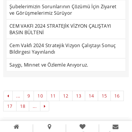
Şubelerimizin Sorunlarının Çözümü İçin Ziyaret
ve Görüşmelerimiz Sürüyor
CEM VAKFI 2024 STRATEJİK VİZYON ÇALIŞTAYI
BASIN BÜLTENİ
Cem Vakfı 2024 Stratejik Vizyon Çalıştayı Sonuç
Bildirgesi Yayınlandı
Saygı, Minnet ve Özlemle Anıyoruz.
...
9
10
11
12
13
14
15
16
17
18
...
Copyright © 2016
Literal Webdizayn