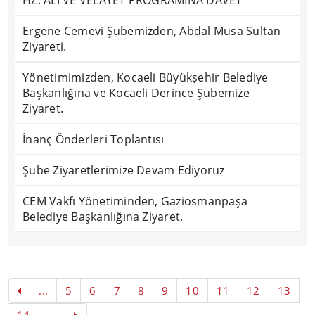
HZ. ALİ VE VELAYET PROGRAMINA DAVET
Ergene Cemevi Şubemizden, Abdal Musa Sultan
Ziyareti.
Yönetimimizden, Kocaeli Büyükşehir Belediye
Başkanlığına ve Kocaeli Derince Şubemize
Ziyaret.
İnanç Önderleri Toplantısı
Şube Ziyaretlerimize Devam Ediyoruz
CEM Vakfı Yönetiminden, Gaziosmanpaşa
Belediye Başkanlığına Ziyaret.
...
5
6
7
8
9
10
11
12
13