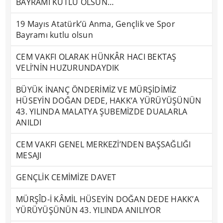
BAYRAMI KUTLU OLSUN…
19 Mayıs Atatürk’ü Anma, Gençlik ve Spor
Bayramı kutlu olsun
CEM VAKFI OLARAK HÜNKÂR HACI BEKTAŞ
VELİ’NİN HUZURUNDAYDIK
BÜYÜK İNANÇ ÖNDERİMİZ VE MÜRŞİDİMİZ
HÜSEYİN DOĞAN DEDE, HAKK’A YÜRÜYÜŞÜNÜN
43. YILINDA MALATYA ŞUBEMİZDE DUALARLA
ANILDI
CEM VAKFI GENEL MERKEZİ’NDEN BAŞSAĞLIĞI
MESAJI
GENÇLİK CEMİMİZE DAVET
MÜRŞÎD-İ KÂMİL HÜSEYİN DOĞAN DEDE HAKK’A
YÜRÜYÜŞÜNÜN 43. YILINDA ANILIYOR