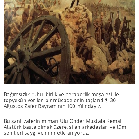
Bağımsızlık ruhu, birlik ve beraberlik meşalesi ile
topyekûn verilen bir mücadelenin taçlandığı 30
Ağustos Zafer Bayramının 100. Yılındayız.
Bu şanlı zaferin mimarı Ulu Önder Mustafa Kemal
Atatürk başta olmak üzere, silah arkadaşları ve tüm
şehitleri saygı ve minnetle anıyoruz.