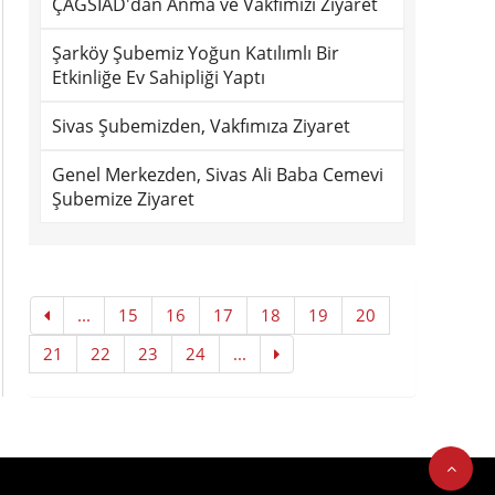
ÇAĞSİAD'dan Anma ve Vakfımızı Ziyaret
Şarköy Şubemiz Yoğun Katılımlı Bir
Etkinliğe Ev Sahipliği Yaptı
Sivas Şubemizden, Vakfımıza Ziyaret
Genel Merkezden, Sivas Ali Baba Cemevi
Şubemize Ziyaret
...
15
16
17
18
19
20
21
22
23
24
...