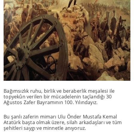
Bağımsızlık ruhu, birlik ve beraberlik meşalesi ile
topyekûn verilen bir mücadelenin taçlandığı 30
Ağustos Zafer Bayramının 100. Yılındayız.
Bu şanlı zaferin mimarı Ulu Önder Mustafa Kemal
Atatürk başta olmak üzere, silah arkadaşları ve tüm
şehitleri saygı ve minnetle anıyoruz.