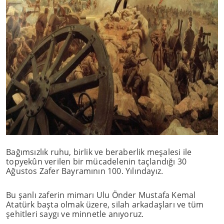
Bağımsızlık ruhu, birlik ve beraberlik meşalesi ile
topyekûn verilen bir mücadelenin taçlandığı 30
Ağustos Zafer Bayramının 100. Yılındayız.
Bu şanlı zaferin mimarı Ulu Önder Mustafa Kemal
Atatürk başta olmak üzere, silah arkadaşları ve tüm
şehitleri saygı ve minnetle anıyoruz.