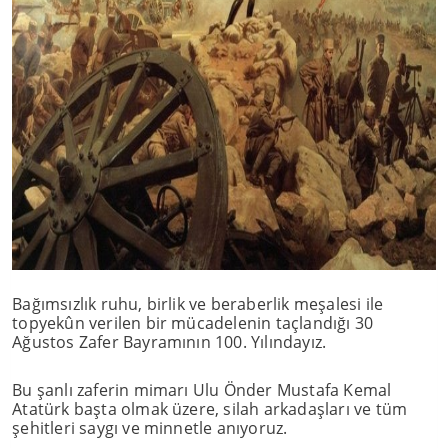
Bağımsızlık ruhu, birlik ve beraberlik meşalesi ile
topyekûn verilen bir mücadelenin taçlandığı 30
Ağustos Zafer Bayramının 100. Yılındayız.
Bu şanlı zaferin mimarı Ulu Önder Mustafa Kemal
Atatürk başta olmak üzere, silah arkadaşları ve tüm
şehitleri saygı ve minnetle anıyoruz.