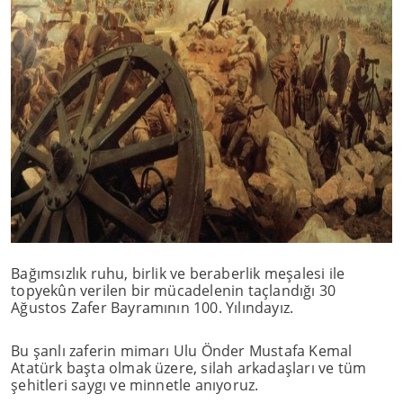
Bağımsızlık ruhu, birlik ve beraberlik meşalesi ile
topyekûn verilen bir mücadelenin taçlandığı 30
Ağustos Zafer Bayramının 100. Yılındayız.
Bu şanlı zaferin mimarı Ulu Önder Mustafa Kemal
Atatürk başta olmak üzere, silah arkadaşları ve tüm
şehitleri saygı ve minnetle anıyoruz.