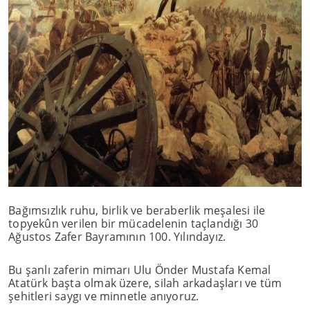
Bağımsızlık ruhu, birlik ve beraberlik meşalesi ile
topyekûn verilen bir mücadelenin taçlandığı 30
Ağustos Zafer Bayramının 100. Yılındayız.
Bu şanlı zaferin mimarı Ulu Önder Mustafa Kemal
Atatürk başta olmak üzere, silah arkadaşları ve tüm
şehitleri saygı ve minnetle anıyoruz.