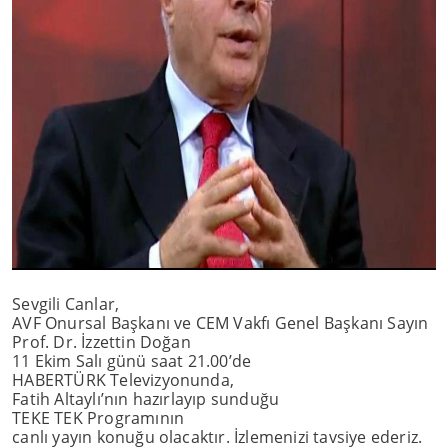
Sevgili Canlar,
AVF Onursal Başkanı ve CEM Vakfı Genel Başkanı Sayın
Prof. Dr. İzzettin Doğan
11 Ekim Salı günü saat 21.00’de
HABERTÜRK Televizyonunda,
Fatih Altaylı’nın hazırlayıp sunduğu
TEKE TEK Programının
canlı yayın konuğu olacaktır. İzlemenizi tavsiye ederiz.