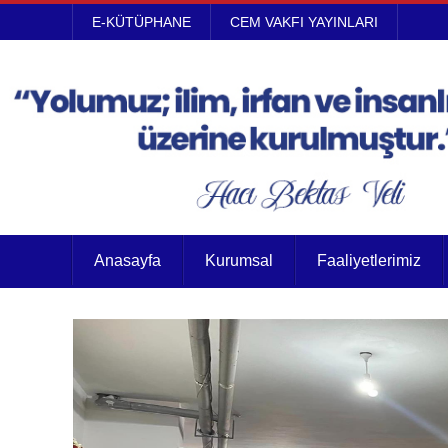
E-KÜTÜPHANE
CEM VAKFI YAYINLARI
Anasayfa
Kurumsal
Faaliyetlerimiz