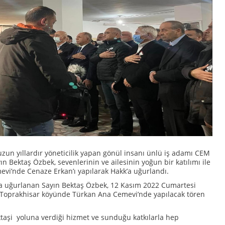
uzun yıllardır yöneticilik yapan gönül insanı ünlü iş adamı CEM
 Bektaş Özbek, sevenlerinin ve ailesinin yoğun bir katılımı ile
i’nde Cenaze Erkan’ı yapılarak Hakk’a uğurlandı.
ra uğurlanan Sayın Bektaş Özbek, 12 Kasım 2022 Cumartesi
Toprakhisar köyünde Türkan Ana Cemevi’nde yapılacak tören
ktaşi yoluna verdiği hizmet ve sunduğu katkılarla hep