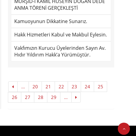
MÜRŞÎD-İ KÂMİL HÜSEYİN DOĞAN DEDE
ANMA TÖRENİ GERÇEKLEŞTİ
Kamuoyunun Dikkatine Sunarız.
Hakk Hizmetleri Kabul ve Makbul Eylesin.
Vakfımızın Kurucu Üyelerinden Sayın Av.
Hıdır Yıldırım Hakk’a Yürümüştür.
...
20
21
22
23
24
25
26
27
28
29
...