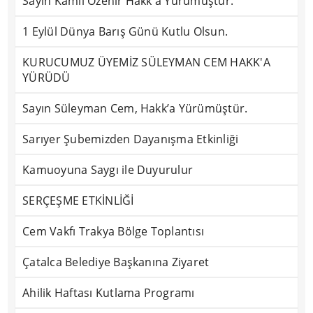
Sayın Kamil Özenir Hakk'a Yürümüştür.
1 Eylül Dünya Barış Günü Kutlu Olsun.
KURUCUMUZ ÜYEMİZ SÜLEYMAN CEM HAKK'A
YÜRÜDÜ
Sayın Süleyman Cem, Hakk’a Yürümüştür.
Sarıyer Şubemizden Dayanışma Etkinliği
Kamuoyuna Saygı ile Duyurulur
SERÇEŞME ETKİNLİĞİ
Cem Vakfı Trakya Bölge Toplantısı
Çatalca Belediye Başkanına Ziyaret
Ahilik Haftası Kutlama Programı