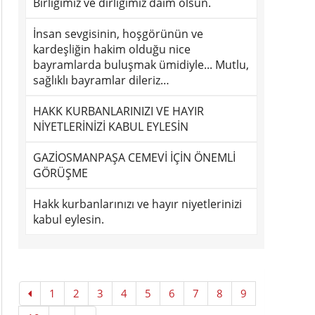
Birliğimiz ve dirliğimiz daim olsun.
İnsan sevgisinin, hoşgörünün ve
kardeşliğin hakim olduğu nice
bayramlarda buluşmak ümidiyle... Mutlu,
sağlıklı bayramlar dileriz…
HAKK KURBANLARINIZI VE HAYIR
NİYETLERİNİZİ KABUL EYLESİN
GAZİOSMANPAŞA CEMEVİ İÇİN ÖNEMLİ
GÖRÜŞME
Hakk kurbanlarınızı ve hayır niyetlerinizi
kabul eylesin.
1
2
3
4
5
6
7
8
9