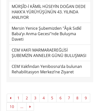
MÜRŞÎD-İ KÂMİL HÜSEYİN DOĞAN DEDE
HAKK’A YÜRÜYÜŞÜNÜN 43. YILINDA
ANILIYOR
Mersin Yenice Şubemizden "Âşık Sıdkî
Baba’yı Anma Gecesi"nde Buluşma
Daveti
CEM VAKFI MARMARAEREĞLİSİ
ŞUBEMİZİN ANNELER GÜNÜ BULUŞMASI
CEM Vakfından Yenibosna‘da bulunan
Rehabilitasyon Merkezi’ne Ziyaret
1
2
3
4
5
6
7
8
9
10
...