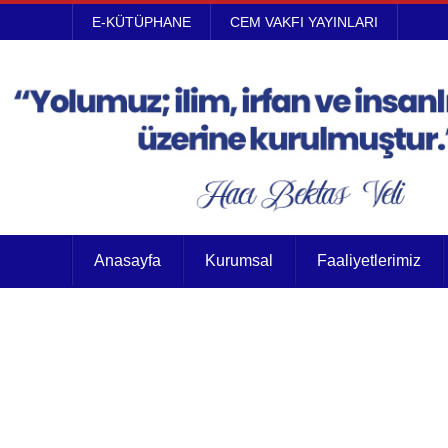
E-KÜTÜPHANE
CEM VAKFI YAYINLARI
Anasayfa
Kurumsal
Faaliyetlerimiz