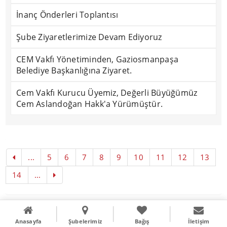
İnanç Önderleri Toplantısı
Şube Ziyaretlerimize Devam Ediyoruz
CEM Vakfı Yönetiminden, Gaziosmanpaşa
Belediye Başkanlığına Ziyaret.
Cem Vakfı Kurucu Üyemiz, Değerli Büyüğümüz
Cem Aslandoğan Hakk'a Yürümüştür.
...
5
6
7
8
9
10
11
12
13
14
...
Copyright © 2016
Literal Webdizayn
Anasayfa
Şubelerimiz
Bağış
İletişim