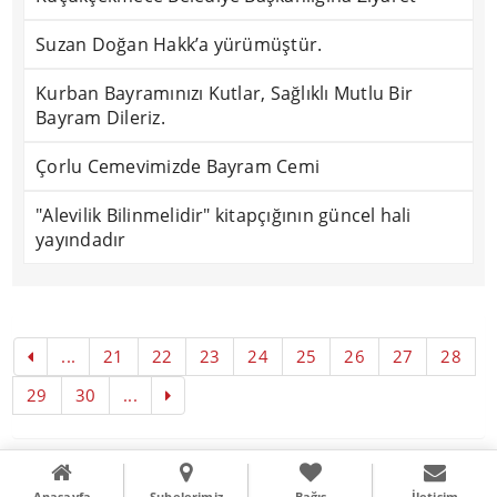
Suzan Doğan Hakk’a yürümüştür.
Kurban Bayramınızı Kutlar, Sağlıklı Mutlu Bir
Bayram Dileriz.
Çorlu Cemevimizde Bayram Cemi
"Alevilik Bilinmelidir" kitapçığının güncel hali
yayındadır
...
21
22
23
24
25
26
27
28
29
30
...
Copyright © 2016
Literal Webdizayn
Anasayfa
Şubelerimiz
Bağış
İletişim