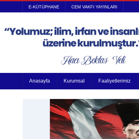
E-KÜTÜPHANE
CEM VAKFI YAYINLARI
Anasayfa
Kurumsal
Faaliyetlerimiz