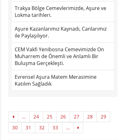
Trakya Bölge Cemevlerimizde, Aşure ve
Lokma tarihleri.
Aşure Kazanlarımız Kaynadı, Canlarımız
ile Paylaşılıyor.
CEM Vakfı Yenibosna Cemevimizde On
Muharrem de Önemli ve Anlamlı Bir
Buluşma Gerçekleşti.
Evrensel Aşura Matem Merasimine
Katılım Sağladık
...
24
25
26
27
28
29
30
31
32
33
...