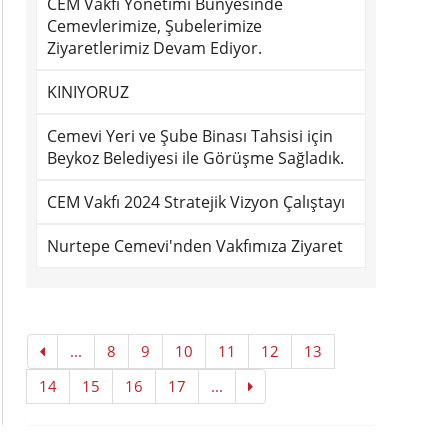
CEM Vakfı Yönetimi Bünyesinde
Cemevlerimize, Şubelerimize
Ziyaretlerimiz Devam Ediyor.
KINIYORUZ
Cemevi Yeri ve Şube Binası Tahsisi için
Beykoz Belediyesi ile Görüşme Sağladık.
CEM Vakfı 2024 Stratejik Vizyon Çalıştayı
Nurtepe Cemevi'nden Vakfımıza Ziyaret
...
8
9
10
11
12
13
14
15
16
17
...