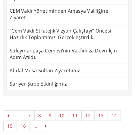
CEM Vakfı Yönetiminden Amasya Valiliğine
Ziyaret
“Cem Vakfı Stratejik Vizyon Çalıştayı” Öncesi
Hazırlık Toplantımızı Gerçekleştirdik.
Süleymanpaşa Cemevi’nin Vakfımıza Devri İçin
Adım Atıldı.
Abdal Musa Sultan Ziyaretimiz
Sarıyer Şube Etkinliğimiz
...
7
8
9
10
11
12
13
14
15
16
...