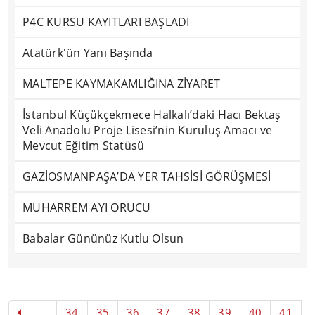
P4C KURSU KAYITLARI BAŞLADI
Atatürk'ün Yanı Başında
MALTEPE KAYMAKAMLIĞINA ZİYARET
İstanbul Küçükçekmece Halkalı’daki Hacı Bektaş
Veli Anadolu Proje Lisesi’nin Kuruluş Amacı ve
Mevcut Eğitim Statüsü
GAZİOSMANPAŞA’DA YER TAHSİSİ GÖRÜŞMESİ
MUHARREM AYI ORUCU
Babalar Gününüz Kutlu Olsun
...
34
35
36
37
38
39
40
41