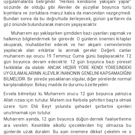
uygulamalarda belirgindir. ‘’Herkes kendisine yakışanı yapar’’
sözünde de olduğu gibi Aleviler de yüzyıllar boyunca türlü
kıyımlara ve zorluklara maruz kalsa da inancından vazgeçmedi.
Bundan sonra da bu doğrultuda ilerleyecek, günün şartlarını da
göz önünde bulundurarak inancını yaşayacaktır.
Muharrem ayı yaklaşırken şimdiden bazı uyarıları yapmak ve
halkımızı bilgilendirmek bir görevdir. O günlerin önemini kitaplar
okuyarak, muhabbetler ederek ve her akşam cemevlerinde
yapılacak olan erkânlar la anmak gerekir. Değerli canlar
muharrem ayı orucu 19 Temmuz Cuma günü başlayacaktır. 12
gün boyunca devam edecektir. 12 gün boyunca bazı yöresel
farklılıklar da olabilir. ANCAK HİÇBİR YÖRE KENDİ YÖRESİNDEKİ
UYGULAMALARININ ALEVİLİK İNANCININ GENELİNİ KAPSAMADIĞINI
BİLMELİDİR. Bir yörede yasaklanan olgular, diğer yörelerde normal
karşılanabiliyor. Birkaç madde ile durumu özetleyelim:
Evvela bilmeliyiz ki, Muharrem orucu 12 gün boyunca yalnızca
Allah rızası için tutulur. Matem ise Kerbela şehitleri başta olmak
üzere tüm Ehli Beyt yolunda şehadet şerbetini içenleri
unutmamak için tutulur.
Muharrem ayında, 12 gün boyunca düğün-dernek faaliyetlerine
ara verelim. Kesinlikle alkollü içeceklerden hiç olmazsa bu
günlerde uzak duralım. Bu ayın önemine dikkat çekelim ve o