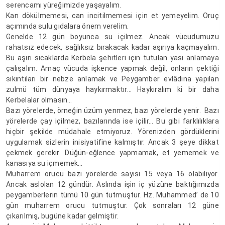
serencamı yüreğimizde yaşayalım.
Kan dökülmemesi, can incitilmemesi için et yemeyelim. Oruç
açımında sulu gıdalara önem verelim.
Genelde 12 gün boyunca su içilmez. Ancak vücudumuzu
rahatsız edecek, sağlıksız bırakacak kadar aşırıya kaçmayalım.
Bu aşırı sıcaklarda Kerbela şehitleri için tutulan yası anlamaya
çalışalım. Amaç vücuda işkence yapmak değil, onların çektiği
sıkıntıları bir nebze anlamak ve Peygamber evlâdına yapılan
zulmü tüm dünyaya haykırmaktır… Haykıralım ki bir daha
Kerbelalar olmasın…
Bazı yörelerde, örneğin üzüm yenmez, bazı yörelerde yenir. Bazı
yörelerde çay içilmez, bazılarında ise içilir… Bu gibi farklılıklara
hiçbir şekilde müdahale etmiyoruz. Yörenizden gördüklerini
uygulamak sizlerin inisiyatifine kalmıştır. Ancak 3 şeye dikkat
çekmek gerekir. Düğün-eğlence yapmamak, et yememek ve
kanasıya su içmemek…
Muharrem orucu bazı yörelerde sayısı 15 veya 16 olabiliyor.
Ancak aslolan 12 gündür. Aslında işin iç yüzüne baktığımızda
peygamberlerin tümü 10 gün tutmuştur. Hz. Muhammed’ de 10
gün muharrem orucu tutmuştur. Çok sonraları 12 güne
çıkarılmış, bugüne kadar gelmiştir.