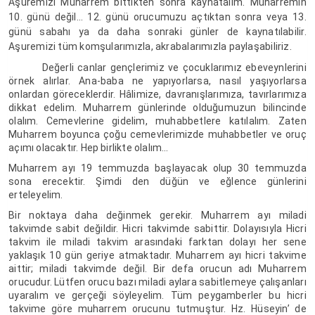
Aşuremizi Muharrem bittikten sonra kaynatalım. Muharremin
10. günü değil… 12. günü orucumuzu açtıktan sonra veya 13.
günü sabahı ya da daha sonraki günler de kaynatılabilir.
Aşuremizi tüm komşularımızla, akrabalarımızla paylaşabiliriz.
Değerli canlar gençlerimiz ve çocuklarımız ebeveynlerini
örnek alırlar. Ana-baba ne yapıyorlarsa, nasıl yaşıyorlarsa
onlardan göreceklerdir. Hâlimize, davranışlarımıza, tavırlarımıza
dikkat edelim. Muharrem günlerinde olduğumuzun bilincinde
olalım. Cemevlerine gidelim, muhabbetlere katılalım. Zaten
Muharrem boyunca çoğu cemevlerimizde muhabbetler ve oruç
açımı olacaktır. Hep birlikte olalım…
Muharrem ayı 19 temmuzda başlayacak olup 30 temmuzda
sona erecektir. Şimdi den düğün ve eğlence günlerini
erteleyelim.
Bir noktaya daha değinmek gerekir. Muharrem ayı miladi
takvimde sabit değildir. Hicri takvimde sabittir. Dolayısıyla Hicri
takvim ile miladi takvim arasındaki farktan dolayı her sene
yaklaşık 10 gün geriye atmaktadır. Muharrem ayı hicri takvime
aittir; miladi takvimde değil. Bir defa orucun adı Muharrem
orucudur. Lütfen orucu bazı miladi aylara sabitlemeye çalışanları
uyaralım ve gerçeği söyleyelim. Tüm peygamberler bu hicri
takvime göre muharrem orucunu tutmuştur. Hz. Hüseyin’ de