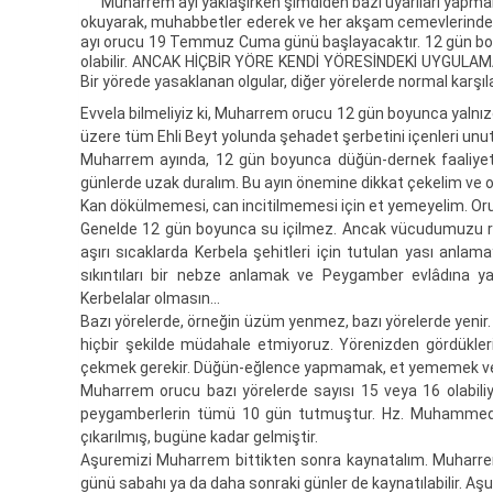
Muharrem ayı yaklaşırken şimdiden bazı uyarıları yapmak ve
okuyarak, muhabbetler ederek ve her akşam cemevlerinde y
ayı orucu 19 Temmuz Cuma günü başlayacaktır. 12 gün boyu
olabilir. ANCAK HİÇBİR YÖRE KENDİ YÖRESİNDEKİ UYGULAMA
Bir yörede yasaklanan olgular, diğer yörelerde normal karşı
Evvela bilmeliyiz ki, Muharrem orucu 12 gün boyunca yalnızc
üzere tüm Ehli Beyt yolunda şehadet şerbetini içenleri unu
Muharrem ayında, 12 gün boyunca düğün-dernek faaliyetle
günlerde uzak duralım. Bu ayın önemine dikkat çekelim ve
Kan dökülmemesi, can incitilmemesi için et yemeyelim. Oru
Genelde 12 gün boyunca su içilmez. Ancak vücudumuzu ra
aşırı sıcaklarda Kerbela şehitleri için tutulan yası anla
sıkıntıları bir nebze anlamak ve Peygamber evlâdına y
Kerbelalar olmasın…
Bazı yörelerde, örneğin üzüm yenmez, bazı yörelerde yenir. Baz
hiçbir şekilde müdahale etmiyoruz. Yörenizden gördüklerin
çekmek gerekir. Düğün-eğlence yapmamak, et yememek v
Muharrem orucu bazı yörelerde sayısı 15 veya 16 olabiliy
peygamberlerin tümü 10 gün tutmuştur. Hz. Muhammed’
çıkarılmış, bugüne kadar gelmiştir.
Aşuremizi Muharrem bittikten sonra kaynatalım. Muharre
günü sabahı ya da daha sonraki günler de kaynatılabilir. Aş