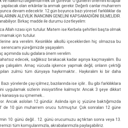
 halkımızı bilgilendirmek bir görevdir. O günlerin önemini kitaplar
apılacak olan erkânlar la anmak gerekir. Değerli canlar muharrem
nca devam edecektir. 12 gün boyunca bazı yöresel farklılıklar da
LARININ ALEVİLİK İNANCININ GENELİNİ KAPSAMADIĞINI BİLMELİDİR.
lanabiliyor. Birkaç madde ile durumu özetleyelim:
a Allah rızası için tutulur. Matem ise Kerbela şehitleri başta olmak
tmamak için tutulur.
rine ara verelim. Kesinlikle alkollü içeceklerden hiç olmazsa bu
 o serencamı yüreğimizde yaşayalım.
ç açımında sulu gıdalara önem verelim.
hatsız edecek, sağlıksız bırakacak kadar aşırıya kaçmayalım. Bu
maya çalışalım. Amaç vücuda işkence yapmak değil, onların çektiği
apılan zulmü tüm dünyaya haykırmaktır… Haykıralım ki bir daha
ı yörelerde çay içilmez, bazılarında ise içilir… Bu gibi farklılıklara
i uygulamak sizlerin inisiyatifine kalmıştır. Ancak 3 şeye dikkat
e kanasıya su içmemek…
or. Ancak aslolan 12 gündür. Aslında işin iç yüzüne baktığımızda
 de 10 gün muharrem orucu tutmuştur. Çok sonraları 12 güne
min 10. günü değil… 12. günü orucumuzu açtıktan sonra veya 13.
uremizi tüm komşularımızla, akrabalarımızla paylaşabiliriz.