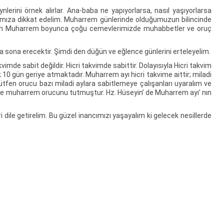
ni örnek alırlar. Ana-baba ne yapıyorlarsa, nasıl yaşıyorlarsa
larımıza dikkat edelim. Muharrem günlerinde olduğumuzun bilincinde
aten Muharrem boyunca çoğu cemevlerimizde muhabbetler ve oruç
na erecektir. Şimdi den düğün ve eğlence günlerini erteleyelim.
mde sabit değildir. Hicri takvimde sabittir. Dolayısıyla Hicri takvim
k 10 gün geriye atmaktadır. Muharrem ayı hicri takvime aittir; miladi
tfen orucu bazı miladi aylara sabitlemeye çalışanları uyaralım ve
re muharrem orucunu tutmuştur. Hz. Hüseyin’ de Muharrem ayı’ nın
dile getirelim. Bu güzel inancımızı yaşayalım ki gelecek nesillerde