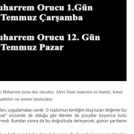
Muharrem ayına dair olacaktır. Alevi İslam inancının en önemli, kutsal
ehitleri ise matem tutulacaktır.
ri, uygulamaları vardır. O toplumun kimliğini oluşturan değerler bu
apar’’ sözünde de olduğu gibi Aleviler de yüzyıllar boyunca türlü
medi. Bundan sonra da bu doğrultuda ilerleyecek, günün şartlarını