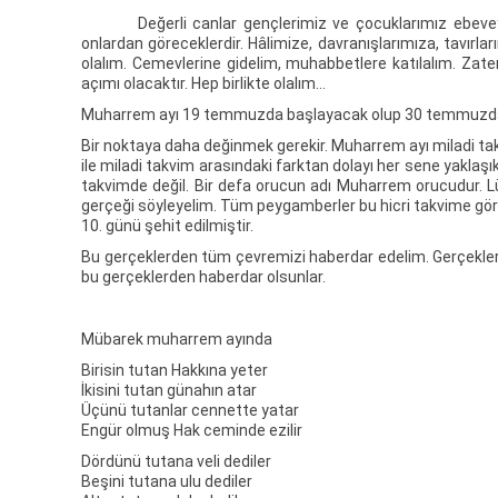
Değerli canlar gençlerimiz ve çocuklarımız ebeveynleri
onlardan göreceklerdir. Hâlimize, davranışlarımıza, tavır
olalım. Cemevlerine gidelim, muhabbetlere katılalım. Z
açımı olacaktır. Hep birlikte olalım…
Muharrem ayı 19 temmuzda başlayacak olup 30 temmuzda so
Bir noktaya daha değinmek gerekir. Muharrem ayı miladi takvi
ile miladi takvim arasındaki farktan dolayı her sene yaklaşı
takvimde değil. Bir defa orucun adı Muharrem orucudur. Lü
gerçeği söyleyelim. Tüm peygamberler bu hicri takvime gö
10. günü şehit edilmiştir.
Bu gerçeklerden tüm çevremizi haberdar edelim. Gerçekleri 
bu gerçeklerden haberdar olsunlar.
Mübarek muharrem ayında
Birisin tutan Hakkına yeter
İkisini tutan günahın atar
Üçünü tutanlar cennette yatar
Engür olmuş Hak ceminde ezilir
Dördünü tutana veli dediler
Beşini tutana ulu dediler