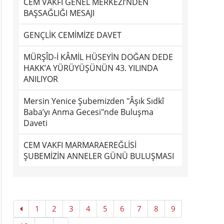
CEM VAKFI GENEL MERKEZİ’NDEN
BAŞSAĞLIĞI MESAJI
GENÇLİK CEMİMİZE DAVET
MÜRŞÎD-İ KÂMİL HÜSEYİN DOĞAN DEDE
HAKK’A YÜRÜYÜŞÜNÜN 43. YILINDA
ANILIYOR
Mersin Yenice Şubemizden "Âşık Sıdkî
Baba’yı Anma Gecesi"nde Buluşma
Daveti
CEM VAKFI MARMARAEREĞLİSİ
ŞUBEMİZİN ANNELER GÜNÜ BULUŞMASI
1
2
3
4
5
6
7
8
9