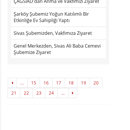
ÇAĞSİAD'dan Anma ve Vakfımızı Ziyaret
Şarköy Şubemiz Yoğun Katılımlı Bir
Etkinliğe Ev Sahipliği Yaptı
Sivas Şubemizden, Vakfımıza Ziyaret
Genel Merkezden, Sivas Ali Baba Cemevi
Şubemize Ziyaret
...
15
16
17
18
19
20
21
22
23
24
...