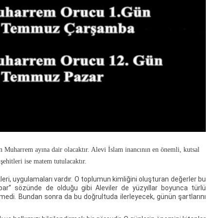
Muharrem ayına dair olacaktır. Alevi İslam inancının en önemli, kutsal
ehitleri ise matem tutulacaktır.
ri, uygulamaları vardır. O toplumun kimliğini oluşturan değerler bu
apar’’ sözünde de olduğu gibi Aleviler de yüzyıllar boyunca türlü
medi. Bundan sonra da bu doğrultuda ilerleyecek, günün şartlarını