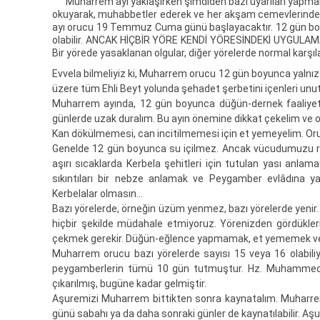
Muharrem ayı yaklaşırken şimdiden bazı uyarıları yapmak ve
okuyarak, muhabbetler ederek ve her akşam cemevlerinde y
ayı orucu 19 Temmuz Cuma günü başlayacaktır. 12 gün boyu
olabilir. ANCAK HİÇBİR YÖRE KENDİ YÖRESİNDEKİ UYGULAMA
Bir yörede yasaklanan olgular, diğer yörelerde normal karşı
Evvela bilmeliyiz ki, Muharrem orucu 12 gün boyunca yalnızc
üzere tüm Ehli Beyt yolunda şehadet şerbetini içenleri unu
Muharrem ayında, 12 gün boyunca düğün-dernek faaliyetle
günlerde uzak duralım. Bu ayın önemine dikkat çekelim ve
Kan dökülmemesi, can incitilmemesi için et yemeyelim. Oru
Genelde 12 gün boyunca su içilmez. Ancak vücudumuzu ra
aşırı sıcaklarda Kerbela şehitleri için tutulan yası anla
sıkıntıları bir nebze anlamak ve Peygamber evlâdına y
Kerbelalar olmasın…
Bazı yörelerde, örneğin üzüm yenmez, bazı yörelerde yenir. Baz
hiçbir şekilde müdahale etmiyoruz. Yörenizden gördüklerin
çekmek gerekir. Düğün-eğlence yapmamak, et yememek v
Muharrem orucu bazı yörelerde sayısı 15 veya 16 olabiliy
peygamberlerin tümü 10 gün tutmuştur. Hz. Muhammed’
çıkarılmış, bugüne kadar gelmiştir.
Aşuremizi Muharrem bittikten sonra kaynatalım. Muharre
günü sabahı ya da daha sonraki günler de kaynatılabilir. Aş