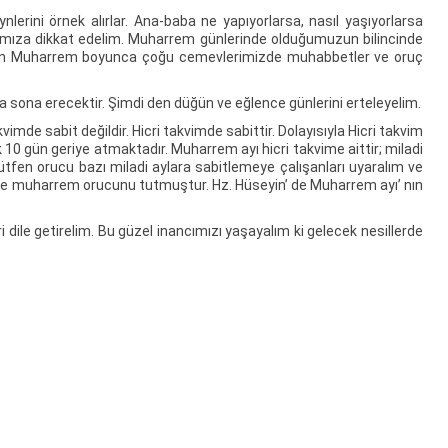
ni örnek alırlar. Ana-baba ne yapıyorlarsa, nasıl yaşıyorlarsa
larımıza dikkat edelim. Muharrem günlerinde olduğumuzun bilincinde
aten Muharrem boyunca çoğu cemevlerimizde muhabbetler ve oruç
na erecektir. Şimdi den düğün ve eğlence günlerini erteleyelim.
mde sabit değildir. Hicri takvimde sabittir. Dolayısıyla Hicri takvim
k 10 gün geriye atmaktadır. Muharrem ayı hicri takvime aittir; miladi
tfen orucu bazı miladi aylara sabitlemeye çalışanları uyaralım ve
re muharrem orucunu tutmuştur. Hz. Hüseyin’ de Muharrem ayı’ nın
dile getirelim. Bu güzel inancımızı yaşayalım ki gelecek nesillerde