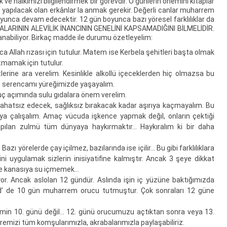
 halkımızı bilgilendirmek bir görevdir. O günlerin önemini kitaplar
apılacak olan erkânlar la anmak gerekir. Değerli canlar muharrem
nca devam edecektir. 12 gün boyunca bazı yöresel farklılıklar da
LARININ ALEVİLİK İNANCININ GENELİNİ KAPSAMADIĞINI BİLMELİDİR.
lanabiliyor. Birkaç madde ile durumu özetleyelim:
a Allah rızası için tutulur. Matem ise Kerbela şehitleri başta olmak
tmamak için tutulur.
rine ara verelim. Kesinlikle alkollü içeceklerden hiç olmazsa bu
 o serencamı yüreğimizde yaşayalım.
ç açımında sulu gıdalara önem verelim.
hatsız edecek, sağlıksız bırakacak kadar aşırıya kaçmayalım. Bu
maya çalışalım. Amaç vücuda işkence yapmak değil, onların çektiği
apılan zulmü tüm dünyaya haykırmaktır… Haykıralım ki bir daha
ı yörelerde çay içilmez, bazılarında ise içilir… Bu gibi farklılıklara
i uygulamak sizlerin inisiyatifine kalmıştır. Ancak 3 şeye dikkat
e kanasıya su içmemek…
or. Ancak aslolan 12 gündür. Aslında işin iç yüzüne baktığımızda
 de 10 gün muharrem orucu tutmuştur. Çok sonraları 12 güne
min 10. günü değil… 12. günü orucumuzu açtıktan sonra veya 13.
uremizi tüm komşularımızla, akrabalarımızla paylaşabiliriz.