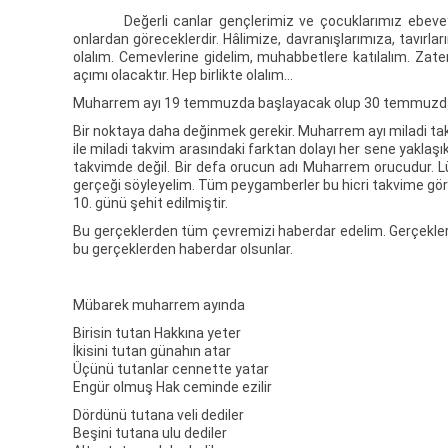
Değerli canlar gençlerimiz ve çocuklarımız ebeveynleri
onlardan göreceklerdir. Hâlimize, davranışlarımıza, tavır
olalım. Cemevlerine gidelim, muhabbetlere katılalım. Z
açımı olacaktır. Hep birlikte olalım…
Muharrem ayı 19 temmuzda başlayacak olup 30 temmuzda so
Bir noktaya daha değinmek gerekir. Muharrem ayı miladi takvi
ile miladi takvim arasındaki farktan dolayı her sene yaklaşı
takvimde değil. Bir defa orucun adı Muharrem orucudur. Lü
gerçeği söyleyelim. Tüm peygamberler bu hicri takvime gö
10. günü şehit edilmiştir.
Bu gerçeklerden tüm çevremizi haberdar edelim. Gerçekleri 
bu gerçeklerden haberdar olsunlar.
Mübarek muharrem ayında
Birisin tutan Hakkına yeter
İkisini tutan günahın atar
Üçünü tutanlar cennette yatar
Engür olmuş Hak ceminde ezilir
Dördünü tutana veli dediler
Beşini tutana ulu dediler