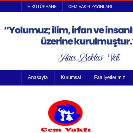
E-KÜTÜPHANE
CEM VAKFI YAYINLARI
Anasayfa
Kurumsal
Faaliyetlerimiz