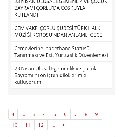
23 NİSAN ULUSAL EGEMENLİK VE ÇOCUK
BAYRAMI ÇORLU’DA COŞKUYLA
KUTLANDI
CEM VAKFI ÇORLU ŞUBESİ TÜRK HALK
MÜZİĞİ KOROSU’NDAN ANLAMLI GECE
Cemevlerine İbadethane Statüsü
Tanınması ve Eşit Yurttaşlık Düzenlemesi
23 Nisan Ulusal Egemenlik ve Çocuk
Bayramı'nı en içten dileklerimle
kutluyorum.
...
3
4
5
6
7
8
9
10
11
12
...