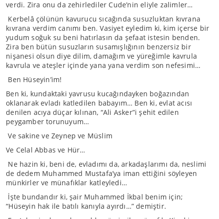
verdi. Zira onu da zehirlediler Cude’nin eliyle zalimler…
Kerbelâ çölünün kavurucu sıcağında susuzluktan kıvrana
kıvrana verdim canımı ben. Vasiyet eyledim ki, kim içerse bir
yudum soğuk su beni hatırlasın da şefaat istesin benden.
Zira ben bütün susuzların susamışlığının benzersiz bir
nişanesi olsun diye dilim, damağım ve yüreğimle kavrula
kavrula ve ateşler içinde yana yana verdim son nefesimi…
Ben Hüseyin’im!
Ben ki, kundaktaki yavrusu kucağındayken boğazından
oklanarak evladı katledilen babayım… Ben ki, evlat acısı
denilen acıya düçar kılınan, “Ali Asker”i şehit edilen
peygamber torunuyum…
Ve sakine ve Zeynep ve Müslim
Ve Celal Abbas ve Hür…
Ne hazin ki, beni de, evladımı da, arkadaşlarımı da, neslimi
de dedem Muhammed Mustafa’ya iman ettiğini söyleyen
münkirler ve münafıklar katleyledi…
İşte bundandır ki, şair Muhammed İkbal benim için;
“Hüseyin hak ile batılı kanıyla ayırdı…” demiştir.