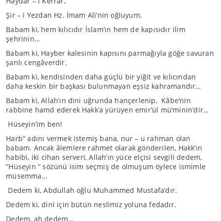
Haydar – ı Kerrar,
Şir – i Yezdan Hz. İmam Ali’nin oğluyum.
Babam ki, hem kılıcıdır İslam’ın hem de kapısıdır ilim
şehrinin…
Babam ki, Hayber kalesinin kapısını parmağıyla göğe savuran
şanlı cengâverdir.
Babam ki, kendisinden daha güçlü bir yiğit ve kılıcından
daha keskin bir başkası bulunmayan eşsiz kahramandır…
Babam ki, Allah’ın dini uğrunda hançerlenip, Kâbe’nin
rabbine hamd ederek Hakk’a yürüyen emir’ül mü’minin’dir…
Hüseyin’im ben!
Harb“ adını vermek istemiş bana, nur – u rahman olan
babam. Ancak âlemlere rahmet olarak gönderilen, Hakk’ın
habibi, iki cihan serveri, Allah’ın yüce elçisi sevgili dedem,
“Hüseyin “ sözünü isim seçmiş de olmuşum öylece ismimle
müsemma…
Dedem ki, Abdullah oğlu Muhammed Mustafa’dır.
Dedem ki, dini için bütün neslimiz yoluna fedadır.
Dedem, ah dedem…