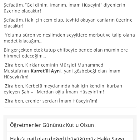
Şefaatim, “Gel dinim, imanım, İmam Hüseyin!” diyenlerin
üzerine olacaktır!
Şefaatim, Hak için cem olup, tevhid okuyan canların üzerine
olacaktır!
Yolumu süren ve neslimden seyyitlere merbut ve talip olana
medet kılacağım…
Bir gerçekten etek tutup ehlibeyte bende olan müminlere
himmet edeceğim…
Zira ben, Kırklar ceminin Mürşidi Muhammed
Mustafa’nın
Kurret’ül Ayn
’ı, yani gözbebeği olan İmam
Hüseyin’im!
Zira ben, Kerbelâ meydanında hak için kendini kurban
eyleyen Şah – ı Merdan oğlu İmam Hüseyin’im!
Zira ben, erenler serdarı İmam Hüseyin’im!
Öğretmenler Gününüz Kutlu Olsun.
Hakk’a nail olan değerli büyüğümüz Hakkı Saygı