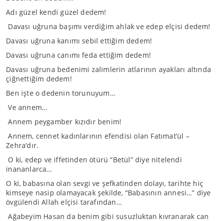
Adı güzel kendi güzel dedem!
Davası uğruna başımı verdiğim ahlak ve edep elçisi dedem!
Davası uğruna kanımı sebil ettiğim dedem!
Davası uğruna canımı feda ettiğim dedem!
Davası uğruna bedenimi zalimlerin atlarının ayakları altında
çiğnettiğim dedem!
Ben işte o dedenin torunuyum…
Ve annem…
Annem peygamber kızıdır benim!
Annem, cennet kadınlarının efendisi olan Fatımat’ül –
Zehra’dır.
O ki, edep ve iffetinden ötürü “Betül” diye nitelendi
inananlarca…
O ki, babasına olan sevgi ve şefkatinden dolayı, tarihte hiç
kimseye nasip olamayacak şekilde, “Babasının annesi…” diye
övgülendi Allah elçisi tarafından…
Ağabeyim Hasan da benim gibi susuzluktan kıvranarak can