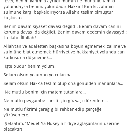
Evet, benim kanımla ayrıldı mümin ile münafık. Kim ki
yolumdaysa benim, yolundadır Hakkın! Kim ki, zalimin
zulmüne karşı başkaldırıyorsa Allah’a teslim olmuştur
kuşkusuz…
Benim davam siyaset davası değildi. Benim davam canını
koruma davası da değildi. Benim davam dedemin davasıydı:
La ilahe İllallah!
Allah’tan ve adaletten başkasına boyun eğmemek, zalime ve
zulmüne biat etmemek, hürriyet ve hakkaniyet yolunda can
korkusuna düşmemek…
İşte budur benim yolum…
Selam olsun yolumun yolcularına…
Selam olsun Hakk’a teslim olup ona gönülden inananlara…
Ne mutlu benim için matem tutanlara…
Ne mutlu peygamber nesli için gözyaşı dökenlere…
Ne mutlu fikrimi çerağ gibi rehber edip gerçeğe
yürüyenlere…
Şefaatim, “Medet Ya Hüseyin!” diye ağlaşanların üzerine
olacaktır!