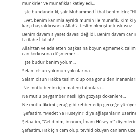
münkirler ve münafıklar katleyledi…
İşte bundandır ki, şair Muhammed İkbal benim için; “Hüse
Evet, benim kanımla ayrıldı mümin ile münafık. Kim ki
karşı başkaldırıyorsa Allah’a teslim olmuştur kuşkusuz…
Benim davam siyaset davası değildi. Benim davam canı
La ilahe İllallah!
Allah’tan ve adaletten başkasına boyun eğmemek, zalim
can korkusuna düşmemek…
İşte budur benim yolum…
Selam olsun yolumun yolcularına…
Selam olsun Hakk’a teslim olup ona gönülden inananla
Ne mutlu benim için matem tutanlara…
Ne mutlu peygamber nesli için gözyaşı dökenlere…
Ne mutlu fikrimi çerağ gibi rehber edip gerçeğe yürüye
Şefaatim, “Medet Ya Hüseyin!” diye ağlaşanların üzerine
Şefaatim, “Gel dinim, imanım, İmam Hüseyin!” diyenlerin
Şefaatim, Hak için cem olup, tevhid okuyan canların üzer