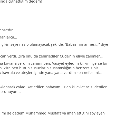
tında çiğnettiğim dedem!
ehra’dır.
ananlarca…
 hiç kimseye nasip olamayacak şekilde, “Babasının annesi…” diye
n verdi. Zira onu da zehirlediler Cude’nin eliyle zalimler…
 kıvrana verdim canımı ben. Vasiyet eyledim ki, kim içerse bir
n. Zira ben bütün susuzların susamışlığının benzersiz bir
a kavrula ve ateşler içinde yana yana verdim son nefesimi…
lanarak evladı katledilen babayım… Ben ki, evlat acısı denilen
er torunuyum…
neslimi de dedem Muhammed Mustafa’ya iman ettiğini söyleyen