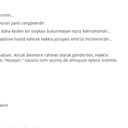
ehrinin…
vuran şanlı cengâverdir.
an daha keskin bir başkası bulunmayan eşsiz kahramandır…
 rabbine hamd ederek Hakk’a yürüyen emir’ül mü’minin’dir…
babam. Ancak âlemlere rahmet olarak gönderilen, Hakk’ın
dedem, “Hüseyin “ sözünü isim seçmiş de olmuşum öylece ismimle
dem!