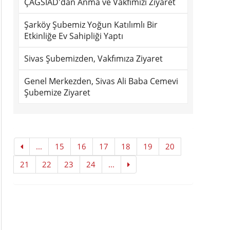
ÇAĞSİAD'dan Anma ve Vakfımızı Ziyaret
Şarköy Şubemiz Yoğun Katılımlı Bir
Etkinliğe Ev Sahipliği Yaptı
Sivas Şubemizden, Vakfımıza Ziyaret
Genel Merkezden, Sivas Ali Baba Cemevi
Şubemize Ziyaret
...
15
16
17
18
19
20
21
22
23
24
...