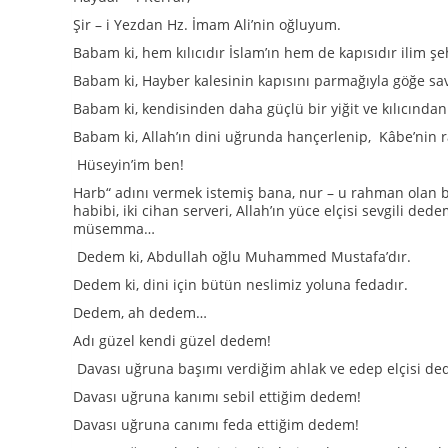
Şir – i Yezdan Hz. İmam Ali’nin oğluyum.
Babam ki, hem kılıcıdır İslam’ın hem de kapısıdır ilim ş
Babam ki, Hayber kalesinin kapısını parmağıyla göğe sa
Babam ki, kendisinden daha güçlü bir yiğit ve kılıcınd
Babam ki, Allah’ın dini uğrunda hançerlenip, Kâbe’nin
Hüseyin’im ben!
Harb“ adını vermek istemiş bana, nur – u rahman olan 
habibi, iki cihan serveri, Allah’ın yüce elçisi sevgili 
müsemma…
Dedem ki, Abdullah oğlu Muhammed Mustafa’dır.
Dedem ki, dini için bütün neslimiz yoluna fedadır.
Dedem, ah dedem…
Adı güzel kendi güzel dedem!
Davası uğruna başımı verdiğim ahlak ve edep elçisi de
Davası uğruna kanımı sebil ettiğim dedem!
Davası uğruna canımı feda ettiğim dedem!