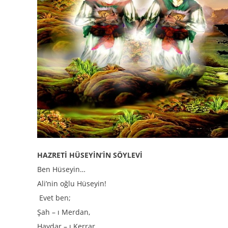
HAZRETİ HÜSEYİN’İN SÖYLEVİ
Ben Hüseyin…
Ali’nin oğlu Hüseyin!
Evet ben;
Şah – ı Merdan,
Haydar – ı Kerrar,