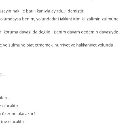
yin hak ile batılı kanıyla ayırdı…” demiştir.
 yolumdaysa benim, yolundadır Hakkın! Kim ki, zalimin zulmüne
nı koruma davası da değildi. Benim davam dedemin davasıydı:
e ve zulmüne biat etmemek, hürriyet ve hakkaniyet yolunda
ra…
nlere…
 olacaktır!
 üzerine olacaktır!
ine olacaktır!