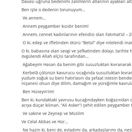
Davası uğruna bedenimi zalimlerin atlarının ayakları al
Ben işte o dedenin torunuyum…
Ve annem…
Annem peygamber kızıdır benim!
Annem, cennet kadınlarının efendisi olan Fatımat’ül – Z
O ki, edep ve iffetinden ötürü “Betül” diye nitelendi in
O ki, babasına olan sevgi ve şefkatinden dolayı, tarihte
övgülendi Allah elçisi tarafından…
Ağabeyim Hasan da benim gibi susuzluktan kıvranarak ca
Kerbelâ çölünün kavurucu sıcağında susuzluktan kıvrana
yudum soğuk su beni hatırlasın da şefaat istesin bende
nişanesi olsun diye dilim, damağım ve yüreğimle kavrul
Ben Hüseyin’im!
Ben ki, kundaktaki yavrusu kucağındayken boğazından ok
acıya düçar kılınan, “Ali Asker”i şehit edilen peygamb
Ve sakine ve Zeynep ve Müslim
Ve Celal Abbas ve Hür…
Ne hazin ki, beni de, evladımı da, arkadaşlarımı da, 