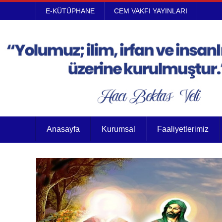
E-KÜTÜPHANE
CEM VAKFI YAYINLARI
Anasayfa
Kurumsal
Faaliyetlerimiz