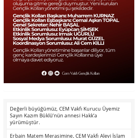
Değerli büyüğümüz, CEM Vakfı Kurucu Üyemiz
Sayın Kazım Büklü’nün annesi Hakk’a
yürümüştür.
Erbain Matem Merasimine, CEM Vakfı Alevi İslam