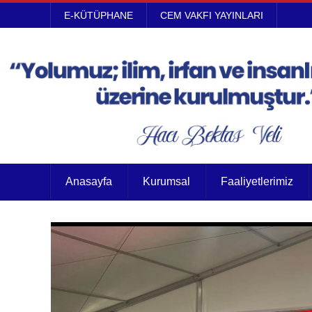
E-KÜTÜPHANE
CEM VAKFI YAYINLARI
Anasayfa
Kurumsal
Faaliyetlerimiz