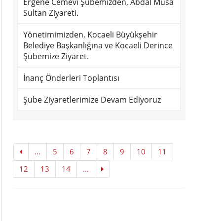
Ergene Cemevi Şubemizden, Abdal Musa
Sultan Ziyareti.
Yönetimimizden, Kocaeli Büyükşehir
Belediye Başkanlığına ve Kocaeli Derince
Şubemize Ziyaret.
İnanç Önderleri Toplantısı
Şube Ziyaretlerimize Devam Ediyoruz
...
5
6
7
8
9
10
11
12
13
14
...