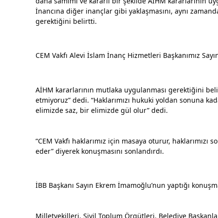
daha samimi ve kararlı bir şekilde AİHM kararlarının uy
İnancına diğer inançlar gibi yaklaşmasını, aynı zamanda
gerektiğini belirtti.
CEM Vakfı Alevi İslam İnanç Hizmetleri Başkanımız Sayı
AİHM kararlarının mutlaka uygulanması gerektiğini belir
etmiyoruz” dedi. “Haklarımızı hukuki yoldan sonuna kadar
elimizde saz, bir elimizde gül olur” dedi.
“CEM Vakfı haklarımız için masaya oturur, haklarımızı
eder” diyerek konuşmasını sonlandırdı.
İBB Başkanı Sayın Ekrem İmamoğlu’nun yaptığı konuşm
Milletvekilleri, Sivil Toplum Örgütleri, Belediye Başkanl