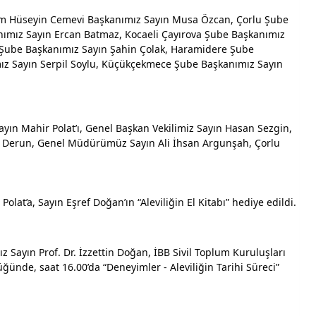
am Hüseyin Cemevi Başkanımız Sayın Musa Özcan, Çorlu Şube 
nımız Sayın Ercan Batmaz, Kocaeli Çayırova Şube Başkanımız 
Şube Başkanımız Sayın Şahin Çolak, Haramidere Şube 
ız Sayın Serpil Soylu, Küçükçekmece Şube Başkanımız Sayın 
yın Mahir Polat’ı, Genel Başkan Vekilimiz Sayın Hasan Sezgin, 
in Derun, Genel Müdürümüz Sayın Ali İhsan Argunşah, Çorlu 
Polat’a, Sayın Eşref Doğan’ın “Aleviliğin El Kitabı” hediye edildi.
 Sayın Prof. Dr. İzzettin Doğan, İBB Sivil Toplum Kuruluşları 
ünde, saat 16.00’da “Deneyimler - Aleviliğin Tarihi Süreci” 