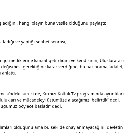
ladığını, hangi olayın buna vesile olduğunu paylaştı;
tladığı ve yaptığı sohbet sonrası;
ri görmediklerine kanaat getirdiğini ve kendisinin, Uluslararası 
n değişmesi gerektiğine karar verdiğine, bu hak arama, adalet, 
 anlattı.
esi‘ndeki süreci de, Kırmızı Koltuk Tv programında ayrıntıları 
lulukları ve mücadeleyi üstümüze alacağımızı belirttik” dedi. 
luğumuz böylece başladı” dedi.
tılımları olduğunu ama bu şekilde onaylanmayacağını, devletin 