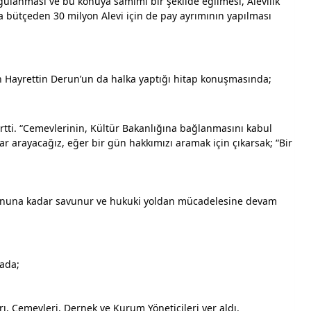
gulanması ve bu konuya samimi bir şekilde eğilmesi, Alevilik 
 bütçeden 30 milyon Alevi için de pay ayrımının yapılması 
n Hayrettin Derun’un da halka yaptığı hitap konuşmasında;
tti. “Cemevlerinin, Kültür Bakanlığına bağlanmasını kabul 
 arayacağız, eğer bir gün hakkımızı aramak için çıkarsak; “Bir 
 sonuna kadar savunur ve hukuki yoldan mücadelesine devam 
ada;
arı, Cemevleri, Dernek ve Kurum Yöneticileri yer aldı.