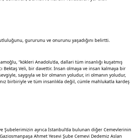
mutluluğunu, gururunu ve onurunu yaşadığını belirtti.
mamoğlu, “kökleri Anadolu’da, dallari tüm insanlığı kuşatmış 
ı Bektaş Veli, bir davettir. İnsan olmaya ve insan kalmaya bir 
evgiyle, saygıyla ve bir olmanın yoludur, iri olmanın yoludur, 
ız birbiriyle ve tüm insanlıkla değil, cümle mahlukatla kardeş 
 ve Şubelerimizin ayrıca İstanbul’da bulunan diğer Cemevlerinin 
nda, Gaziosmanpaşa Ahmet Yesevi Şube Cemevi Dedemiz Aslan 