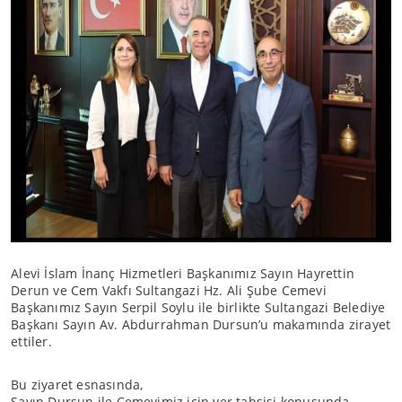
Alevi İslam İnanç Hizmetleri Başkanımız Sayın Hayrettin
Derun ve Cem Vakfı Sultangazi Hz. Ali Şube Cemevi
Başkanımız Sayın Serpil Soylu ile birlikte Sultangazi Belediye
Başkanı Sayın Av. Abdurrahman Dursun’u makamında zirayet
ettiler.
Bu ziyaret esnasında,
Sayın Dursun ile Cemevimiz için yer tahsisi konusunda