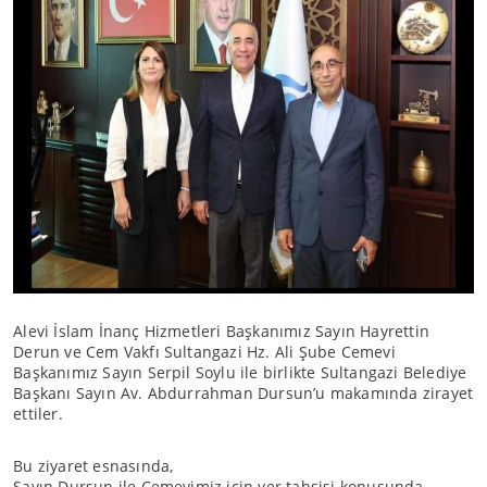
Alevi İslam İnanç Hizmetleri Başkanımız Sayın Hayrettin
Derun ve Cem Vakfı Sultangazi Hz. Ali Şube Cemevi
Başkanımız Sayın Serpil Soylu ile birlikte Sultangazi Belediye
Başkanı Sayın Av. Abdurrahman Dursun’u makamında zirayet
ettiler.
Bu ziyaret esnasında,
Sayın Dursun ile Cemevimiz için yer tahsisi konusunda