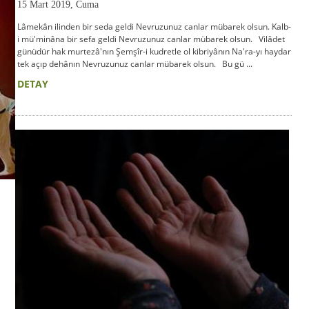
15 Mart 2019, Cuma
Lâmekân ilinden bir seda geldi Nevruzunuz canlar mübarek olsun. Kalb-
i mü'minâna bir sefa geldi Nevruzunuz canlar mübarek olsun. Vilâdet
günüdür hak murtezâ'nın Şemşîr-i kudretle ol kibriyânın Na'ra-yı haydar
tek açıp dehânın Nevruzunuz canlar mübarek olsun. Bu gü ...
DETAY