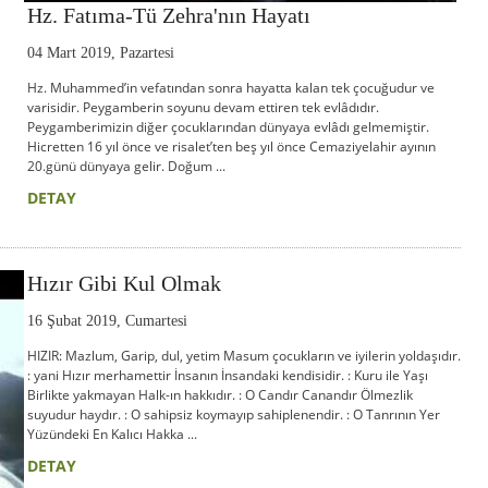
Hz. Fatıma-Tü Zehra'nın Hayatı
04 Mart 2019, Pazartesi
Hz. Muhammed’in vefatından sonra hayatta kalan tek çocuğudur ve
varisidir. Peygamberin soyunu devam ettiren tek evlâdıdır.
Peygamberimizin diğer çocuklarından dünyaya evlâdı gelmemiştir.
Hicretten 16 yıl önce ve risalet’ten beş yıl önce Cemaziyelahir ayının
20.günü dünyaya gelir. Doğum ...
DETAY
Hızır Gibi Kul Olmak
16 Şubat 2019, Cumartesi
HIZIR: Mazlum, Garip, dul, yetim Masum çocukların ve iyilerin yoldaşıdır.
: yani Hızır merhamettir İnsanın İnsandaki kendisidir. : Kuru ile Yaşı
Birlikte yakmayan Halk-ın hakkıdır. : O Candır Canandır Ölmezlik
suyudur haydır. : O sahipsiz koymayıp sahiplenendir. : O Tanrının Yer
Yüzündeki En Kalıcı Hakka ...
DETAY