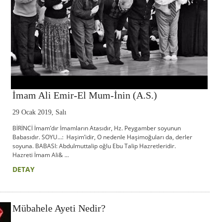
İmam Ali Emir-El Mum-İnin (A.S.)
29 Ocak 2019, Salı
BİRİNCİ İmam’dır İmamların Atasıdır, Hz. Peygamber soyunun
Babasıdır. SOYU...: Haşim’idir, O nedenle Haşimoğuları da, derler
soyuna. BABASI: Abdulmuttalip oğlu Ebu Talip Hazretleridir.
Hazreti İmam Ali& ...
DETAY
Mübahele Ayeti Nedir?