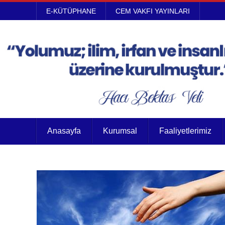
E-KÜTÜPHANE
CEM VAKFI YAYINLARI
Anasayfa
Kurumsal
Faaliyetlerimiz