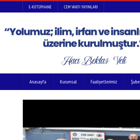
E-KÜTÜPHANE
CEM VAKFI YAYINLARI
Anasayfa
Kurumsal
Faaliyetlerimiz
Şube