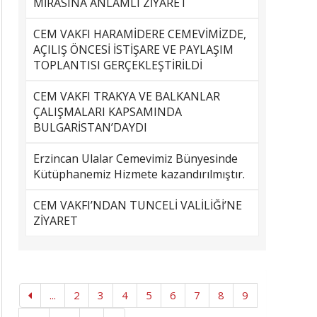
MİRASINA ANLAMLI ZİYARET
CEM VAKFI HARAMİDERE CEMEVİMİZDE,
AÇILIŞ ÖNCESİ İSTİŞARE VE PAYLAŞIM
TOPLANTISI GERÇEKLEŞTİRİLDİ
CEM VAKFI TRAKYA VE BALKANLAR
ÇALIŞMALARI KAPSAMINDA
BULGARİSTAN’DAYDI
Erzincan Ulalar Cemevimiz Bünyesinde
Kütüphanemiz Hizmete kazandırılmıştır.
CEM VAKFI’NDAN TUNCELİ VALİLİĞİ’NE
ZİYARET
...
2
3
4
5
6
7
8
9