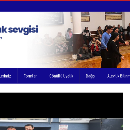
lerimiz
Formlar
Gönüllü Üyelik
Bağış
Alevilik Bilinm