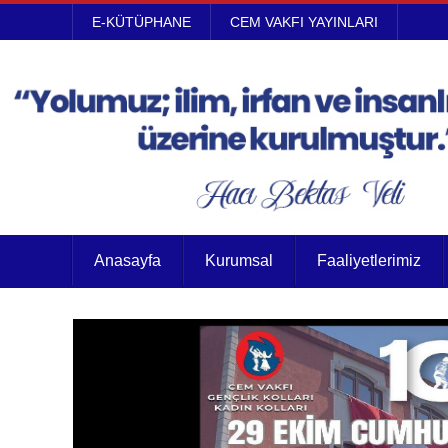
E-KÜTÜPHANE
CEM VAKFI YAYINLARI
Anasayfa
Kurumsal
Faaliyetlerimiz