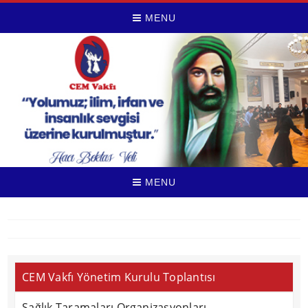
MENU
MENU
CEM Vakfı Yönetim Kurulu Toplantısı
Sağlık Taramaları Organizasyonları