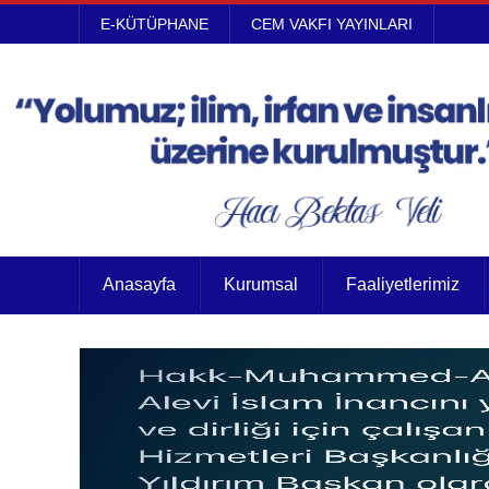
E-KÜTÜPHANE
CEM VAKFI YAYINLARI
Anasayfa
Kurumsal
Faaliyetlerimiz