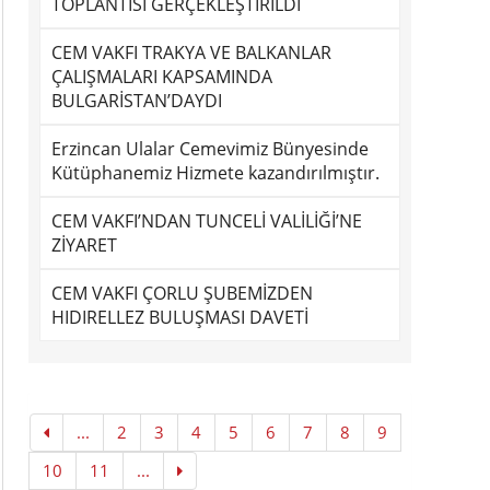
TOPLANTISI GERÇEKLEŞTİRİLDİ
CEM VAKFI TRAKYA VE BALKANLAR
ÇALIŞMALARI KAPSAMINDA
BULGARİSTAN’DAYDI
Erzincan Ulalar Cemevimiz Bünyesinde
Kütüphanemiz Hizmete kazandırılmıştır.
CEM VAKFI’NDAN TUNCELİ VALİLİĞİ’NE
ZİYARET
CEM VAKFI ÇORLU ŞUBEMİZDEN
HIDIRELLEZ BULUŞMASI DAVETİ
...
2
3
4
5
6
7
8
9
10
11
...