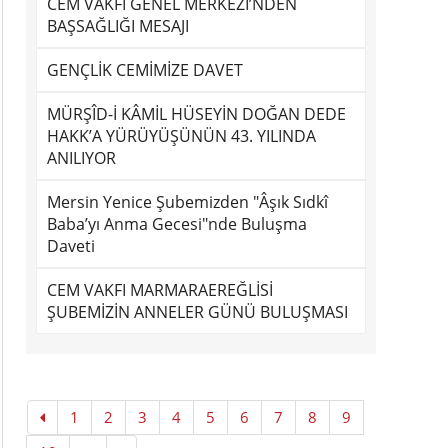
CEM VAKFI GENEL MERKEZİ’NDEN
BAŞSAĞLIĞI MESAJI
GENÇLİK CEMİMİZE DAVET
MÜRŞÎD-İ KÂMİL HÜSEYİN DOĞAN DEDE
HAKK’A YÜRÜYÜŞÜNÜN 43. YILINDA
ANILIYOR
Mersin Yenice Şubemizden "Âşık Sıdkî
Baba’yı Anma Gecesi"nde Buluşma
Daveti
CEM VAKFI MARMARAEREĞLİSİ
ŞUBEMİZİN ANNELER GÜNÜ BULUŞMASI
1
2
3
4
5
6
7
8
9