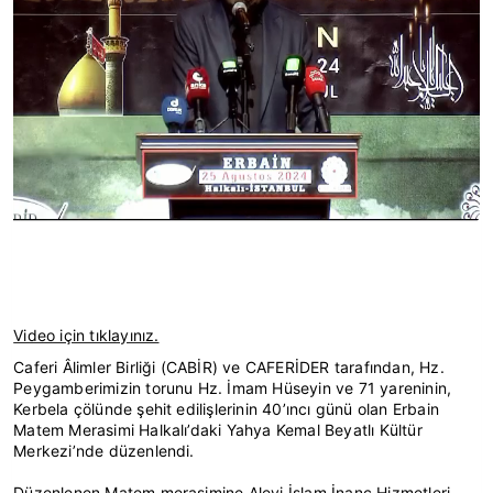
Video için tıklayınız.
Caferi Âlimler Birliği (CABİR) ve CAFERİDER tarafından, Hz.
Peygamberimizin torunu Hz. İmam Hüseyin ve 71 yareninin,
Kerbela çölünde şehit edilişlerinin 40’ıncı günü olan Erbain
Matem Merasimi Halkalı’daki Yahya Kemal Beyatlı Kültür
Merkezi’nde düzenlendi.
Düzenlenen Matem merasimine Alevi İslam İnanç Hizmetleri