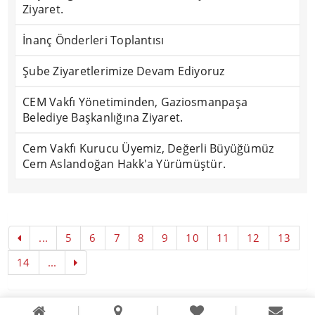
Ziyaret.
İnanç Önderleri Toplantısı
Şube Ziyaretlerimize Devam Ediyoruz
CEM Vakfı Yönetiminden, Gaziosmanpaşa
Belediye Başkanlığına Ziyaret.
Cem Vakfı Kurucu Üyemiz, Değerli Büyüğümüz
Cem Aslandoğan Hakk'a Yürümüştür.
...
5
6
7
8
9
10
11
12
13
14
...