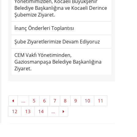
Yönetimimizden, Kocaeli Büyükşehir
Belediye Başkanlığına ve Kocaeli Derince
Şubemize Ziyaret.
İnanç Önderleri Toplantısı
Şube Ziyaretlerimize Devam Ediyoruz
CEM Vakfı Yönetiminden,
Gaziosmanpaşa Belediye Başkanlığına
Ziyaret.
...
5
6
7
8
9
10
11
12
13
14
...