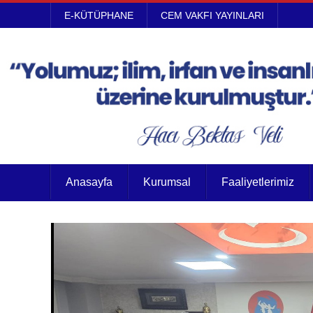
E-KÜTÜPHANE
CEM VAKFI YAYINLARI
Anasayfa
Kurumsal
Faaliyetlerimiz