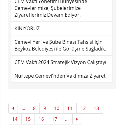
CEM Vakfı Yönetimi Bünyesinde
Cemevlerimize, Şubelerimize
Ziyaretlerimiz Devam Ediyor.
KINIYORUZ
Cemevi Yeri ve Şube Binası Tahsisi için
Beykoz Belediyesi ile Görüşme Sağladık.
CEM Vakfı 2024 Stratejik Vizyon Çalıştayı
Nurtepe Cemevi'nden Vakfımıza Ziyaret
...
8
9
10
11
12
13
14
15
16
17
...