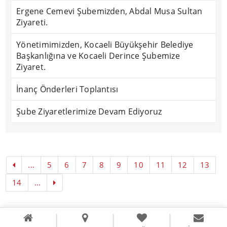
Ergene Cemevi Şubemizden, Abdal Musa Sultan
Ziyareti.
Yönetimimizden, Kocaeli Büyükşehir Belediye
Başkanlığına ve Kocaeli Derince Şubemize
Ziyaret.
İnanç Önderleri Toplantısı
Şube Ziyaretlerimize Devam Ediyoruz
...
5
6
7
8
9
10
11
12
13
14
...
Copyright © 2016
Literal Webdizayn